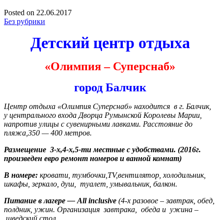
Posted on
22.06.2017
Без рубрики
Детский центр отдыха
«Олимпия – Суперснаб»
город
Балчик
Центр отдыха «Олимпия Суперснаб» находится в г. Балчик,
у центрального входа Дворца Румынской Королевы Марии,
напротив улицы с сувенирными лавками. Расстояние до
пляжа,350 — 400 метров.
Размещение 3-х,4-х,5-ти местные с удобствами. (2016г.
произведен евро ремонт номеров и ванной комнат)
В номере:
кровати, тумбочки,
TV
,вентилятор, холодильник,
шкафы, зеркало, душ, туалет, умывальник, балкон.
Питание в лагере —
All inclusive
(4-х разовое – завтрак, обед,
полдник, ужин. Организация завтрака, обеда и ужина –
шведский стол.