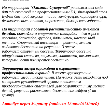
На территории
“Олимпия-Суперснаб”
расположены кафе —
бар с дискотекой и с профессиональным DJ, бильярдный стол.
Буфет быстрой закуски – пицца, гамбургеры, картофель-фри,
безалкогольные напитки, мороженое, болгарские сладости
.
На территории с богатой растительностью имеются
беседки, скамейки и спортивные площадки
–
для игры в
волейбол, баскетбол, футбол, бадминтон, настольный
теннис. Спортивный инвентарь — ракетки, мячики
выдаются бесплатно на рецепции. В отеле
работает открытый бассейн. Территория бассейна
оборудована столами, стульями, зонтиками, шезлонгами,
которыми дети пользуются бесплатно.
Территория лагеря ограждена и охраняется
профессиональной охраной
.
В лагере круглосуточно
работает медицинский пункт. На пляже дети находятся под
контролем руководителей группы и вниманием
профессиональных спасателей. Для сохранности имущества
детей, рецепция располагает бесплатным сейфом (1 на
группу)
Автобус через Украину (отдыха 12ночей\13дней)