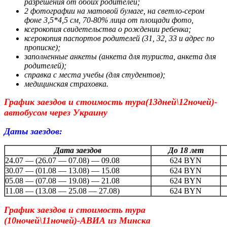
разрешения от обоих родителей;
2 фотографии на матовой бумаге, на светло-сером
фоне 3,5*4,5 см, 70-80% лица от площади фото,
ксерокопия свидетельства о рождении ребенка;
ксерокопия паспортов родителей (31, 32, 33 и адрес по
прописке);
заполненные анкеты (анкета для туриста, анкета для
родителей);
справка с места учебы (для студентов);
медицинская страховка.
График заездов и стоимость тура(13дней\12ночей)-
автобусом через Украину
Даты заездов:
Дата заездов
До 18 лет
24.07 — (26.07 — 07.08) — 09.08
624 BYN
30.07 — (01.08 — 13.08) — 15.08
624 BYN
05.08 — (07.08 — 19.08) — 21.08
624 BYN
11.08 — (13.08 — 25.08 — 27.08)
624 BYN
График заездов и стоимость тура
(10ночей\11ночей)-АВИА из Минска