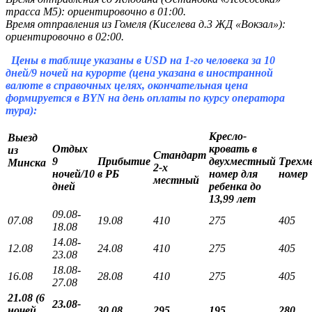
трасса М5): ориентировочно в 01:00.
Время отправления из Гомеля (Киселева д.3 ЖД «Вокзал»):
ориентировочно в 02:00.
Цены в таблице указаны в USD на 1-го человека за 10
дней/9 ночей на курорте (цена указана в иностранной
валюте в справочных целях, окончательная цена
формируется в BYN на день оплаты по курсу оператора
тура):
Кресло-
Выезд
Отдых
кровать в
из
Стандарт
9
Прибытие
двухместный
Трехм
Минска
2-х
ночей/10
в РБ
номер для
номер
местный
дней
ребенка до
13,99 лет
09.08-
07.08
19.08
410
275
405
18.08
14.08-
12.08
24.08
410
275
405
23.08
18.08-
16.08
28.08
410
275
405
27.08
21.08 (6
23.08-
ночей
30.08
295
195
280