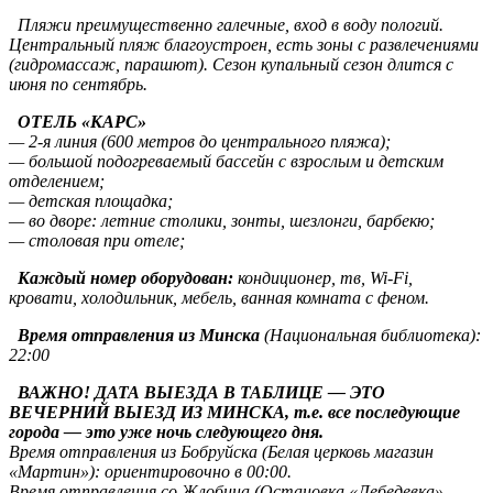
Пляжи преимущественно галечные, вход в воду пологий.
Центральный пляж благоустроен, есть зоны с развлечениями
(гидромассаж, парашют). Сезон купальный сезон длится с
июня по сентябрь.
ОТЕЛЬ «КАРС»
— 2-я линия (600 метров до центрального пляжа);
— большой подогреваемый бассейн с взрослым и детским
отделением;
— детская площадка;
— во дворе: летние столики, зонты, шезлонги, барбекю;
— столовая при отеле;
Каждый номер оборудован:
кондиционер, тв, Wi-Fi,
кровати, холодильник, мебель, ванная комната с феном.
Время отправления из Минска
(Национальная библиотека):
22:00
ВАЖНО! ДАТА ВЫЕЗДА В ТАБЛИЦЕ — ЭТО
ВЕЧЕРНИЙ ВЫЕЗД ИЗ МИНСКА, т.е. все последующие
города — это уже ночь следующего дня.
Время отправления из Бобруйска (Белая церковь магазин
«Мартин»): ориентировочно в 00:00.
Время отправления со Жлобина (Остановка «Лебедевка»