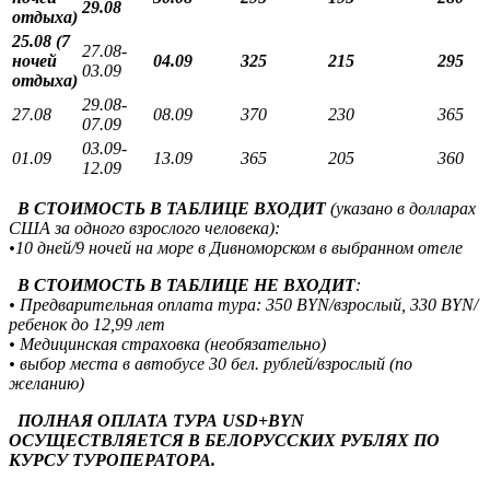
29.08
отдыха)
25.08 (7
27.08-
ночей
04.09
325
215
295
03.09
отдыха)
29.08-
27.08
08.09
370
230
365
07.09
03.09-
01.09
13.09
365
205
360
12.09
В СТОИМОСТЬ В ТАБЛИЦЕ ВХОДИТ
(указано в долларах
США за одного взрослого человека):
•10 дней/9 ночей на море в Дивноморском в выбранном отеле
В СТОИМОСТЬ В ТАБЛИЦЕ НЕ ВХОДИТ
:
• Предварительная оплата тура: 350 BYN/взрослый, 330 BYN/
ребенок до 12,99 лет
• Медицинская страховка (необязательно)
• выбор места в автобусе 30 бел. рублей/взрослый (по
желанию)
ПОЛНАЯ ОПЛАТА ТУРА USD+BYN
ОСУЩЕСТВЛЯЕТСЯ В БЕЛОРУССКИХ РУБЛЯХ ПО
КУРСУ ТУРОПЕРАТОРА.