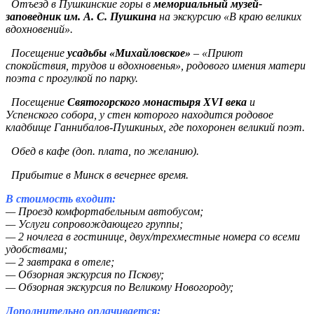
Отъезд в Пушкинские горы в
мемориальный музей-
заповедник им. А. С. Пушкина
на экскурсию «В краю великих
вдохновений».
Посещение
усадьбы «Михайловское»
– «Приют
спокойствия, трудов и вдохновенья», родового имения матери
поэта с прогулкой по парку.
Посещение
Святогорского монастыря XVI века
и
Успенского собора, у стен которого находится родовое
кладбище Ганнибалов-Пушкиных, где похоронен великий поэт.
Обед в кафе (доп. плата, по желанию).
Прибытие в Минск в вечернее время.
В стоимость входит:
— Проезд комфортабельным автобусом;
— Услуги сопровождающего группы;
— 2 ночлега в гостинице, двух/трехместные номера со всеми
удобствами;
— 2 завтрака в отеле;
— Обзорная экскурсия по Пскову;
— Обзорная экскурсия по Великому Новогороду;
Дополнительно оплачивается: