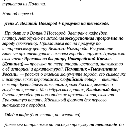
туристов из Полоцка.
Ночной переезд.
День 2.
Великий Новгород + прогулка на теплоходе.
Прибытие в Великий Новгород. Завтрак в кафе (доп.
плата).
Автобусно-пешеходная
экскурсионная программа по
городу
(включено). Приглашаем вас на прогулку по
историческому центру Великого Новгорода. Вы увидите
главные архитектурные символы города снаружи. Программа
включает:
Ярославово дворище, Новгородский Кремль
(Детинец)
— прогулка по территории крепости, знакомство
с её историей и архитектурой,
Памятник «Тысячелетие
России»
— рассказ о главном монументе города, его символике
и исторических персонажах.
Софийский собор
— внешний
осмотр древнейшего каменного храма России, легенды о
голубе на кресте и Магдебургских вратах,
Владычный двор
—
бывшая резиденция новгородских архиепископов, включая
Грановитую палату. Идеальный формат для первого
знакомства с городом.
Обед в кафе
(доп. плата, по желанию).
Далее мы отправимся на часовую прогулку
на теплоходе
до