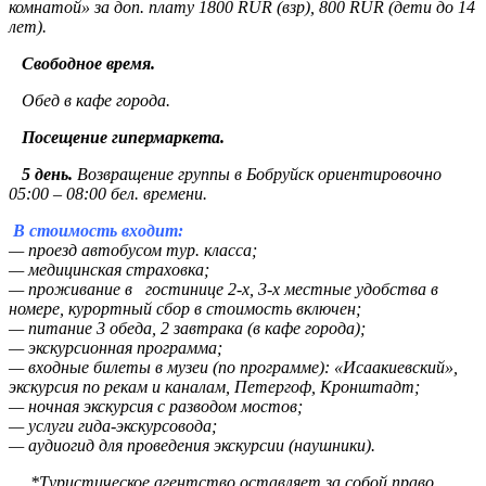
комнатой» за доп. плату 1800 RUR (взр), 800 RUR (дети до 14
лет).
Свободное время.
Обед в кафе города.
Посещение гипермаркета.
5 день.
Возвращение группы в Бобруйск ориентировочно
05:00 – 08:00 бел. времени.
В стоимость входит:
— проезд автобусом тур. класса;
— медицинская страховка;
— проживание в гостинице 2-х, 3-х местные удобства в
номере, курортный сбор в стоимость включен;
— питание 3 обеда, 2 завтрака (в кафе города);
— экскурсионная программа;
— входные билеты в музеи (по программе): «Исаакиевский»,
экскурсия по рекам и каналам, Петергоф, Кронштадт;
— ночная экскурсия с разводом мостов;
— услуги гида-экскурсовода;
— аудиогид для проведения экскурсии (наушники).
*Туристическое агентство оставляет за собой право